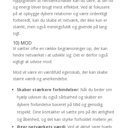
hyppigheden af netværksmøder kan du sikre, at din tid
og energi bliver brugt mest effektivt. Ved at fokusere
på at opbygge dybere relationer og være ordentligt
forberedt, kan du skabe et netværk, der ikke kun er
stærkt, men også meningsfuldt og givende på lang
sigt.
10) MOD
Vi sætter ofte en række begrænsninger op, der kan
hindre netværket i at udvikle sig. Det er derfor også
vigtigt at udvise mod.
Mod vil være en værdifuld egenskab, der kan skabe
større værdi og anerkendelse.
Skaber stærkere forbindelser:
Når du beder om
hjælp udviser du også sårbarhed og skaber en
dybere forbindelse baseret på tillid og gensidig
respekt. Dine kontakter vil sætte pris på din ærlighed
og åbenhed, og det kan styrke forholdet mellem jer.
Øger netværkets værdi:
Ved at aktivt søge hjælp