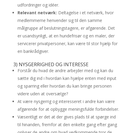
udfordringer og idéer.
Relevant netværk:
Deltagelse i et netværk, hvor
medlemmerne henvender sig til den samme
målgruppe af beslutningstagere, er afgørende. Det
er usandsynligt, at en hundefrisør og en maler, der
servicerer privatpersoner, kan være til stor hjælp for
en bankrådgiver.
3) NYSGERRIGHED OG INTERESSE
Forstår du hvad de andre arbejder med og kan du
sætte dig ind i hvordan kan hjælpe enten med input
og sparring eller hvordan du kan bringe personen
videre uden at oversælge?
At være nysgerrig og interesseret i andre kan være
afgørende for at opbygge meningsfulde forbindelser.
Væsentligt er det at der gives plads til at spørge ind
til hinanden, fremfor at den enkelte gang efter gang
oplyser de andre om hvad vedkommende tror de